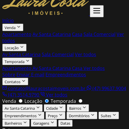
Início
Venda
Apartamento
Av Santa Catarina
Casa
Sala Comercial
Ver
todos
Locação
Av Santa Catarina
Sala Comercial
Ver todos
Temporada
Apartamento
Av Santa Catarina
Casa
Ver todos
Sobre
Enviar E-mail
Empreendimentos
Contatos
contato@lauracostaimoveis.com.br
(47) 99637.9004
(47) 3514.9790
Ver todos
Venda
Locação
Temporada
Av Santa Catarina
Cidade
Bairros
Empreendimentos
Preço
Dormitórios
Suítes
Banheiros
Garagens