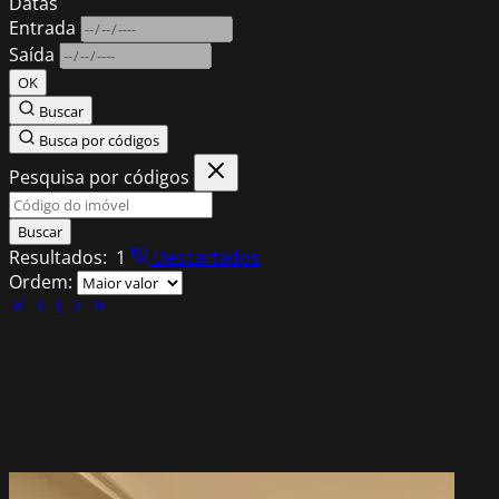
Datas
Entrada
Saída
OK
Buscar
Busca por códigos
Pesquisa por códigos
Buscar
Resultados:
1
Descartados
Ordem:
1