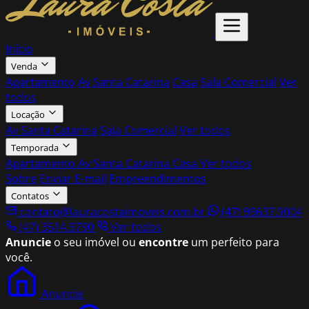
Início
Venda
Apartamento
Av Santa Catarina
Casa
Sala Comercial
Ver
todos
Locação
Av Santa Catarina
Sala Comercial
Ver todos
Temporada
Apartamento
Av Santa Catarina
Casa
Ver todos
Sobre
Enviar E-mail
Empreendimentos
Contatos
contato@lauracostaimoveis.com.br
(47) 99637.9004
(47) 3514.9790
Ver todos
Anuncie
o seu imóvel ou
encontre
um perfeito para
você.
Anuncie