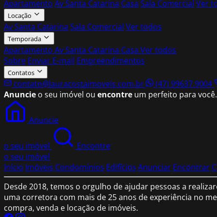
Apartamento
Av Santa Catarina
Casa
Sala Comercial
Ver t
Locação
Av Santa Catarina
Sala Comercial
Ver todos
Temporada
Apartamento
Av Santa Catarina
Casa
Ver todos
Sobre
Enviar E-mail
Empreendimentos
Contatos
contato@lauracostaimoveis.com.br
(47) 99637.9004
Anuncie
o seu imóvel ou
encontre
um perfeito para você.
Anuncie
o seu imóvel
Encontre
o seu imóvel
Início
Imóveis
Condomínios
Edifícios
Anunciar
Encontrar
C
Desde 2018, temos o orgulho de ajudar pessoas a realizar
uma corretora com mais de 25 anos de experiência no mer
compra, venda e locação de imóveis.