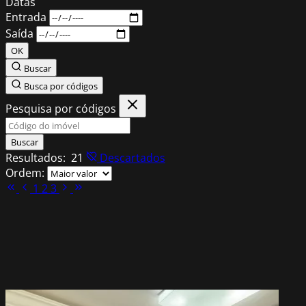
Datas
Entrada
Saída
OK
Buscar
Busca por códigos
Pesquisa por códigos
Buscar
Resultados:
21
Descartados
Ordem:
1
2
3