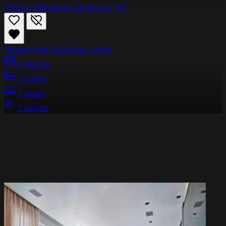
Centro, Balneário Camboriú - SC
Temporada
Consulte o valor
2 dorms.
1 suítes
1 vagas
2 banhs.