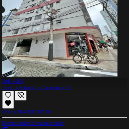
Ref.: V003
Centro, Balneário Camboriú - SC
Venda
R$ 4.200.000,00
Temporada
Consulte o valor