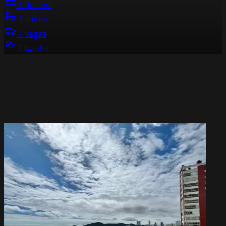
1 dorms.
3 suítes
1 vagas
6 banhs.