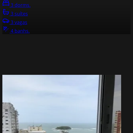
3 dorms.
3 suítes
3 vagas
4 banhs.