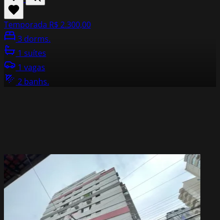
Temporada
R$ 2.300,00
3 dorms.
1 suítes
1 vagas
2 banhs.