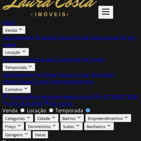
Início
Venda
Apartamento
Av Santa Catarina
Casa
Sala Comercial
Ver
todos
Locação
Av Santa Catarina
Sala Comercial
Ver todos
Temporada
Apartamento
Av Santa Catarina
Casa
Ver todos
Sobre
Enviar E-mail
Empreendimentos
Contatos
contato@lauracostaimoveis.com.br
(47) 99637.9004
(47) 3514.9790
Ver todos
Venda
Locação
Temporada
Categorias
Cidade
Bairros
Empreendimentos
Preço
Dormitórios
Suítes
Banheiros
Garagens