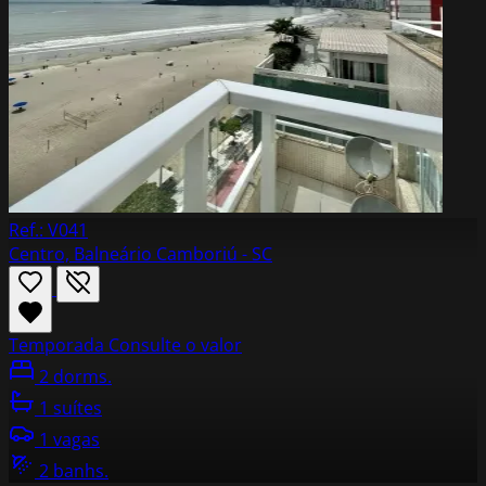
Ref.: V041
Centro, Balneário Camboriú - SC
Temporada
Consulte o valor
2 dorms.
1 suítes
1 vagas
2 banhs.