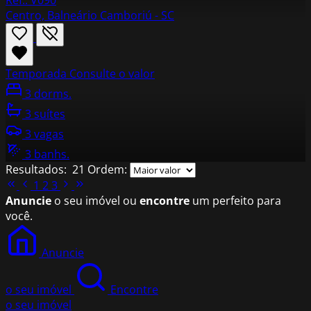
Ref.: V090
Centro, Balneário Camboriú - SC
Temporada
Consulte o valor
3 dorms.
3 suítes
3 vagas
3 banhs.
Resultados:
21
Ordem:
1
2
3
Anuncie
o seu imóvel ou
encontre
um perfeito para
você.
Anuncie
o seu imóvel
Encontre
o seu imóvel