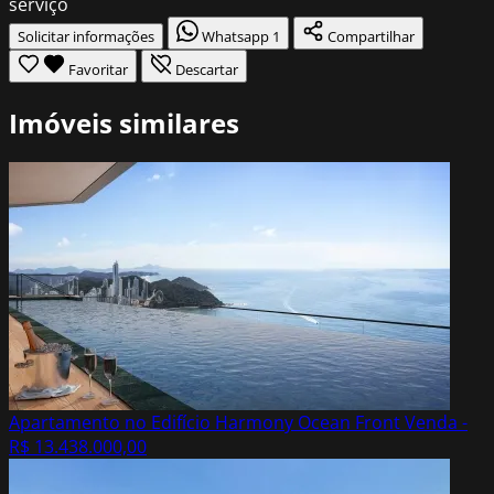
serviço
Solicitar informações
Whatsapp
1
Compartilhar
Favoritar
Descartar
Imóveis similares
Apartamento no Edifício Harmony Ocean Front
Venda -
R$ 13.438.000,00