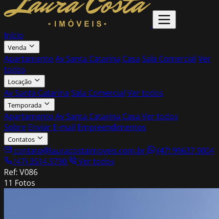
Início
Venda
Apartamento
Av Santa Catarina
Casa
Sala Comercial
Ver
todos
Locação
Av Santa Catarina
Sala Comercial
Ver todos
Temporada
Apartamento
Av Santa Catarina
Casa
Ver todos
Sobre
Enviar E-mail
Empreendimentos
Contatos
contato@lauracostaimoveis.com.br
(47) 99637.9004
(47) 3514.9790
Ver todos
Ref: V086
11 Fotos