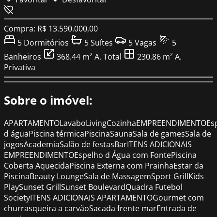
Compra: R$ 13.590.000,00
5
Dormitórios
5
Suítes
5
Vagas
5
Banheiros
368.44 m²
A. Total
230.86 m²
A.
Privativa
Sobre o imóvel:
APARTAMENTOLavaboLivingCozinhaEMPREENDIMENTOEs
d águaPiscina térmicaPiscinaSaunaSala de gamesSala de
jogosAcademiaSalão de festasBarITENS ADICIONAIS
EMPREENDIMENTOEspelho d Água com FontePiscina
Coberta AquecidaPiscina Externa com PrainhaEstar da
PiscinaBeauty LoungeSala de MassagemSport GrillKids
PlaySunset GrillSunset BoulevardQuadra Futebol
SocietyITENS ADICIONAIS APARTAMENTOGourmet com
churrasqueira a carvãoSacada frente marEntrada de