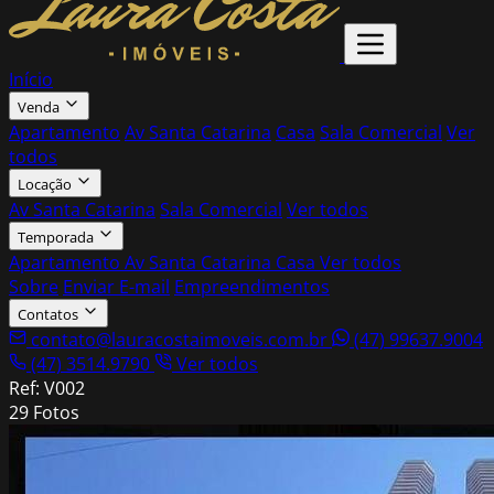
Início
Venda
Apartamento
Av Santa Catarina
Casa
Sala Comercial
Ver
todos
Locação
Av Santa Catarina
Sala Comercial
Ver todos
Temporada
Apartamento
Av Santa Catarina
Casa
Ver todos
Sobre
Enviar E-mail
Empreendimentos
Contatos
contato@lauracostaimoveis.com.br
(47) 99637.9004
(47) 3514.9790
Ver todos
Ref: V002
29 Fotos