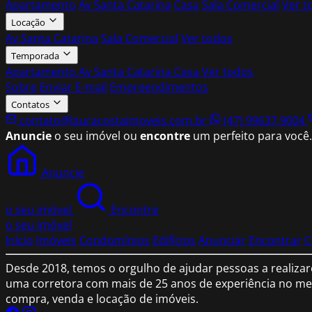
Apartamento
Av Santa Catarina
Casa
Sala Comercial
Ver t
Locação
Av Santa Catarina
Sala Comercial
Ver todos
Temporada
Apartamento
Av Santa Catarina
Casa
Ver todos
Sobre
Enviar E-mail
Empreendimentos
Contatos
contato@lauracostaimoveis.com.br
(47) 99637.9004
Anuncie
o seu imóvel ou
encontre
um perfeito para você.
Anuncie
o seu imóvel
Encontre
o seu imóvel
Início
Imóveis
Condomínios
Edifícios
Anunciar
Encontrar
C
Desde 2018, temos o orgulho de ajudar pessoas a realizar
uma corretora com mais de 25 anos de experiência no mer
compra, venda e locação de imóveis.