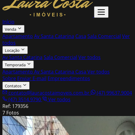
Início
Venda
Apartamento
Av Santa Catarina
Casa
Sala Comercial
Ver
todos
Locação
Av Santa Catarina
Sala Comercial
Ver todos
Temporada
Apartamento
Av Santa Catarina
Casa
Ver todos
Sobre
Enviar E-mail
Empreendimentos
Contatos
contato@lauracostaimoveis.com.br
(47) 99637.9004
(47) 3514.9790
Ver todos
Ref: 179356
7 Fotos