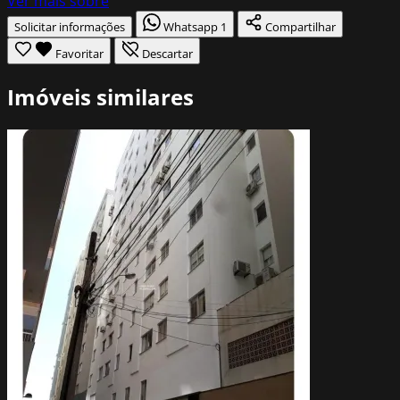
Ver mais sobre
Solicitar informações
Whatsapp
1
Compartilhar
Favoritar
Descartar
Imóveis similares