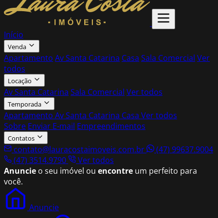
Início
Venda
Apartamento
Av Santa Catarina
Casa
Sala Comercial
Ver
todos
Locação
Av Santa Catarina
Sala Comercial
Ver todos
Temporada
Apartamento
Av Santa Catarina
Casa
Ver todos
Sobre
Enviar E-mail
Empreendimentos
Contatos
contato@lauracostaimoveis.com.br
(47) 99637.9004
(47) 3514.9790
Ver todos
Anuncie
o seu imóvel ou
encontre
um perfeito para
você.
Anuncie